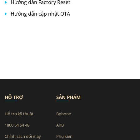
Hướng dẫn Factory Reset
Hướng dẫn cập nhật OTA
HỖ TRỢ
SẢN PHẨM
Hỗ trợ kỹ thuật
Bphone
1800 54 54 48
AirB
Chính sách đổi máy
Phụ kiện