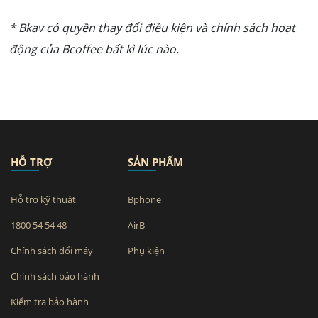
* Bkav có quyền thay đổi điều kiện và chính sách hoạt
động của Bcoffee bất kì lúc nào.
HỖ TRỢ
SẢN PHẨM
Hỗ trợ kỹ thuật
Bphone
1800 54 54 48
AirB
Chính sách đổi máy
Phụ kiện
Chính sách bảo hành
Kiểm tra bảo hành